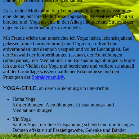
Handeln in deinem Leben sorgen kannst.
Es ist meine Motivation, den Teilnehmern in meinen Kursstunden
eine kleine, auf ihre Bedürfnisse angepasste Auszeit vom Alltag zu
bereiten und Yoga als eine in den Alltag integrierbare Strategie der
eigenen Gesunderhaltung zu vermitteln.
Mit Freude erlebe und unterrichte ich Yoga: heiter, lebensbejahend,
gelassen, ohne Guruverehrung und Dogmen, kraftvoll und
erdverbunden und dennoch verspielt und voller Leichtigkeit. Bei
der Auswahl der Körperübungen (asanas), der Atemübungen
(pranayamas), der Meditations- und Entspannungsübungen schöpfe
ich aus der Vielfalt des Yoga und bereichere und variiere sie aktuell
auf der Grundlage wissenschaftlicher Erkenntnisse und den
Prinzipien der
Spiraldynamik®
.
YOGA-STILE
, an deren Anlehnung ich unterrichte:
Hatha Yoga
Körperübungen, Atemübungen, Entspannungs- und
Meditationsübungen
Yin Yoga
Sanfter Yoga, der tiefe Entspannung schenkt und durch langes
Dehnen effektiv auf Fasziengewebe, Gelenke und Bänder
wirkt.